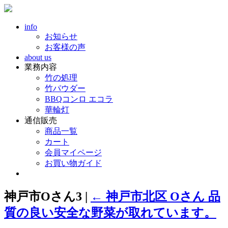
info
お知らせ
お客様の声
about us
業務内容
竹の処理
竹パウダー
BBQコンロ エコラ
華輪灯
通信販売
商品一覧
カート
会員マイページ
お買い物ガイド
神戸市Oさん3
|
←
神戸市北区 Oさん 品
質の良い安全な野菜が取れています。