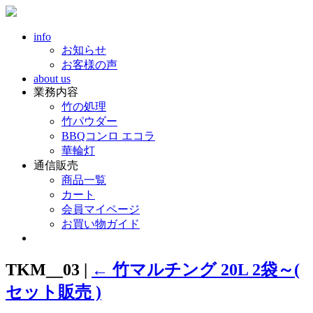
info
お知らせ
お客様の声
about us
業務内容
竹の処理
竹パウダー
BBQコンロ エコラ
華輪灯
通信販売
商品一覧
カート
会員マイページ
お買い物ガイド
TKM__03
|
←
竹マルチング 20L 2袋～(
セット販売 )