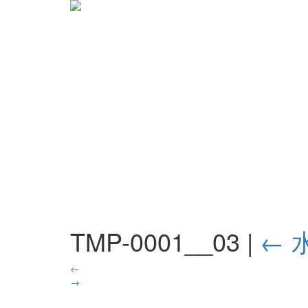
TMP-0001__03
|
←
←
→