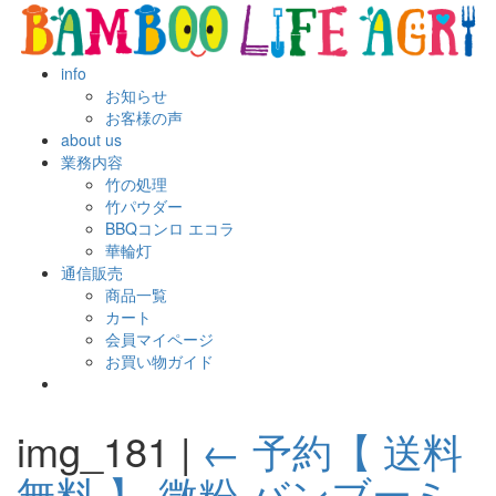
info
お知らせ
お客様の声
about us
業務内容
竹の処理
竹パウダー
BBQコンロ エコラ
華輪灯
通信販売
商品一覧
カート
会員マイページ
お買い物ガイド
img_181
|
←
予約【 送料
無料 】 微粉 バンブーミ