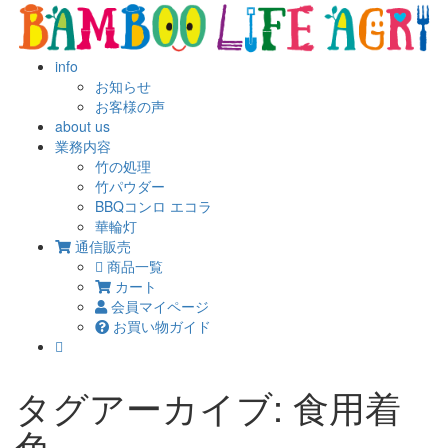
info
お知らせ
お客様の声
about us
業務内容
竹の処理
竹パウダー
BBQコンロ エコラ
華輪灯
通信販売
商品一覧
カート
会員マイページ
お買い物ガイド
タグアーカイブ: 食用着
色